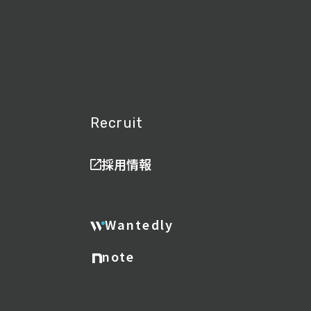
Recruit
採用情報
Wantedly
note