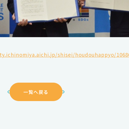
ty.ichinomiya.aichi.jp/shisei/houdouhappyo/106
一覧へ戻る